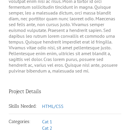
volutpat enim nisi ac risus. Proin a tortor id orci
fermentum sollicitudin tincidunt in magna. Quisque
semper, leo a malesuada dictum, orci massa blandit
diam, nec porttitor quam nunc laoreet odio. Maecenas
sed felis ante, non cursus justo. Vivamus semper
euismod vulputate. Praesent a hendrerit sapien. Sed
dapibus leo rutrum lorem convallis et commodo urna
tempus. Quisque hendrerit imperdiet erat id fringilla.
Vivamus vitae odio nisi, sit amet pellentesque justo.
Pellentesque enim enim, ultricies sit amet blandit a,
sagittis vel dolor. Cras lorem purus, posuere sed
hendrerit ac, varius vel eros. Quisque nisl ante, posuere
pulvinar bibendum a, malesuada sed mi.
Project Details
Skills Needed:
HTML/CSS
Categories:
Cat 1
Cat 2