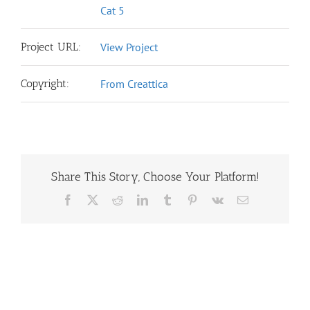
Cat 5
Project URL:
View Project
Copyright:
From Creattica
Share This Story, Choose Your Platform!
Facebook
X
Reddit
LinkedIn
Tumblr
Pinterest
Vk
Email